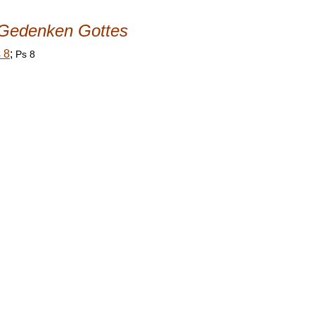
Gedenken Gottes
 8
;
Ps 8