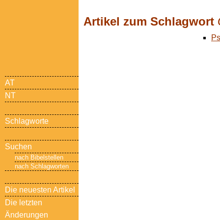
Artikel zum Schlagwort
Ps
AT
NT
Schlagworte
Suchen
nach Bibelstellen
nach Schlagworten
Die neuesten Artikel
Die letzten
Änderungen