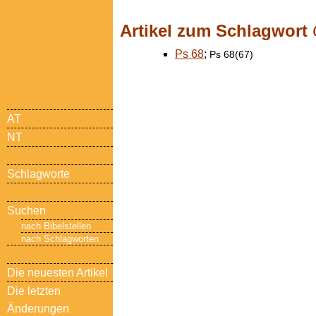
Artikel zum Schlagwort
Ps 68
;
Ps 68(67)
AT
NT
Schlagworte
Suchen
nach Bibelstellen
nach Schlagworten
Die neuesten Artikel
Die letzten
Änderungen