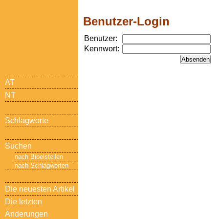
Benutzer-Login
Benutzer:
Kennwort:
AT
NT
Schlagworte
Suchen
nach Bibelstellen
nach Schlagworten
Die neuesten Artikel
Die letzten
Änderungen