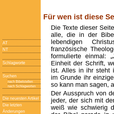
Für wen ist diese S
Die Texte dieser Seite
alle, die in der Bi
lebendigen Chris
AT
französische Theolo
NT
formulierte einmal: 
Einheit der Schrift, we
Schlagworte
ist. Alles in ihr steh
Suchen
im Grunde ihr einziger
nach Bibelstellen
so kann man sagen, a
nach Schlagworten
Der Ausspruch von de
Die neuesten Artikel
jeder, der sich mit d
Die letzten
weiß wie schwierig d
Änderungen