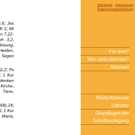
Startseite
-
Impressum
Datenschutzerklärung
;
),6
Jes
;
t 1
Mt
m 7,22-
,
oh 3,2
,
rlösung
,
Heiden
Für wen?
,
Segen
Wer steht dahinter?
Mitarbeit
;
),2
Ps
;
1 Kor
denken
,
,
Kirche
,
,
Tiere
Weiterführende
;
(68),24
Literatur
;
5
1 Kor
Grundlagen der
,
,
Maria
Schriftauslegung