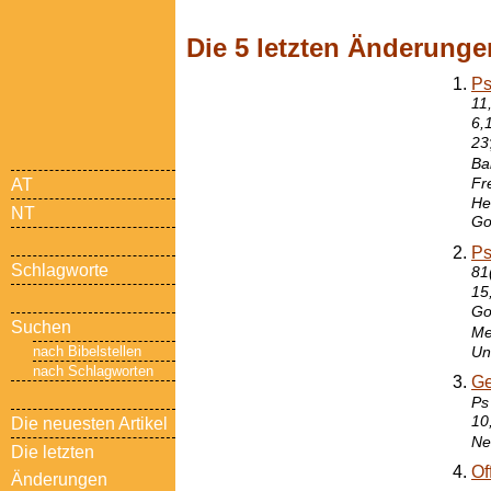
Die 5 letzten Änderunge
Ps
11
6,
23
Ba
Fre
AT
Hei
NT
Go
Ps
Schlagworte
81
15
Go
Suchen
Me
nach Bibelstellen
Un
nach Schlagworten
Ge
Ps
10
Die neuesten Artikel
Ne
Die letzten
Of
Änderungen