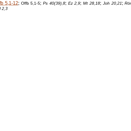
fb 5,1-12
;
;
;
;
;
;
Offb 5,1-5
Ps 40(39),8
Ez 2,9
Mt 28,18
Joh 20,21
Rö
l 2,3