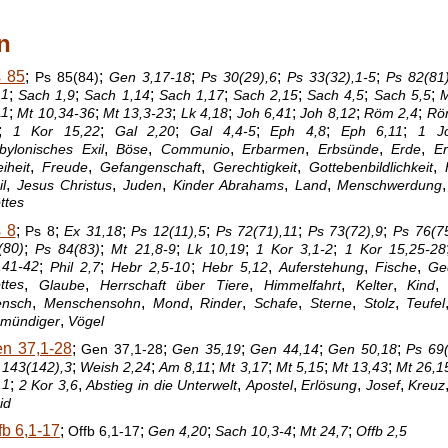
n
 85
;
;
;
;
;
Ps 85(84)
Gen 3,17-18
Ps 30(29),6
Ps 33(32),1-5
Ps 82(81
,1
;
;
;
;
;
;
;
Sach 1,9
Sach 1,14
Sach 1,17
Sach 2,15
Sach 4,5
Sach 5,5
M
11
;
;
;
;
;
;
;
Mt 10,34-36
Mt 13,3-23
Lk 4,18
Joh 6,41
Joh 8,12
Röm 2,4
Rö
;
;
;
;
;
;
1 Kor 15,22
Gal 2,20
Gal 4,4-5
Eph 4,8
Eph 6,11
1 J
,
,
,
,
,
,
bylonisches Exil
Böse
Communio
Erbarmen
Erbsünde
Erde
E
,
,
,
,
,
iheit
Freude
Gefangenschaft
Gerechtigkeit
Gottebenbildlichkeit
,
,
,
,
,
l
Jesus Christus
Juden
Kinder Abrahams
Land
Menschwerdung
ttes
 8
;
;
;
;
;
;
Ps 8
Ex 31,18
Ps 12(11),5
Ps 72(71),11
Ps 73(72),9
Ps 76(75
(80)
;
;
;
;
;
Ps 84(83)
Mt 21,8-9
Lk 10,19
1 Kor 3,1-2
1 Kor 15,25-28
,41-42
;
;
;
,
,
,
Phil 2,7
Hebr 2,5-10
Hebr 5,12
Auferstehung
Fische
Ge
ttes
,
,
,
,
,
Glaube
Herrschaft über Tiere
Himmelfahrt
Kelter
Kind
,
,
,
,
,
,
,
nsch
Menschensohn
Mond
Rinder
Schafe
Sterne
Stolz
Teufel
,
mündiger
Vögel
n 37,1-28
;
;
;
;
;
Gen 37,1-28
Gen 35,19
Gen 44,14
Gen 50,18
Ps 69
;
;
;
;
;
;
 143(142),3
Weish 2,24
Am 8,11
Mt 3,17
Mt 5,15
Mt 13,43
Mt 26,1
,1
;
,
,
,
,
,
2 Kor 3,6
Abstieg in die Unterwelt
Apostel
Erlösung
Josef
Kreuz
id
fb 6,1-17
;
;
;
;
;
Offb 6,1-17
Gen 4,20
Sach 10,3-4
Mt 24,7
Offb 2,5