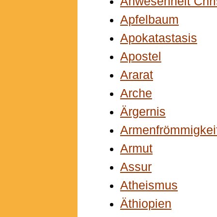
Anwesenheit Chri
Apfelbaum
Apokatastasis
Apostel
Ararat
Arche
Ärgernis
Armenfrömmigkei
Armut
Assur
Atheismus
Äthiopien