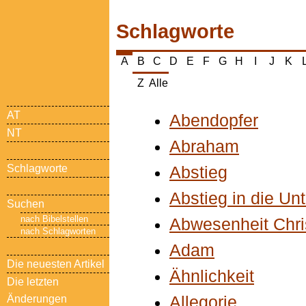
Schlagworte
B
C
D
E
F
G
H
I
J
K
A
Z
Alle
AT
Abendopfer
NT
Abraham
Schlagworte
Abstieg
Abstieg in die Unt
Suchen
nach Bibelstellen
Abwesenheit Chri
nach Schlagworten
Adam
Die neuesten Artikel
Ähnlichkeit
Die letzten
Änderungen
Allegorie