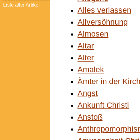
Liste aller Artikel
Alles verlassen
Allversöhnung
Almosen
Altar
Alter
Amalek
Ämter in der Kirc
Angst
Ankunft Christi
Anstoß
Anthropomorphis