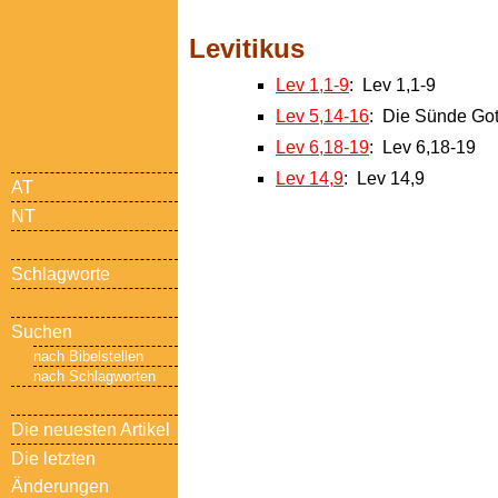
Levitikus
Lev 1,1-9
: Lev 1,1-9
Lev 5,14-16
: Die Sünde Got
Lev 6,18-19
: Lev 6,18-19
Lev 14,9
: Lev 14,9
AT
NT
Schlagworte
Suchen
nach Bibelstellen
nach Schlagworten
Die neuesten Artikel
Die letzten
Änderungen