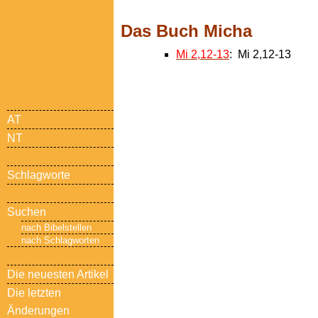
Das Buch Micha
Mi 2,12-13
: Mi 2,12-13
AT
NT
Schlagworte
Suchen
nach Bibelstellen
nach Schlagworten
Die neuesten Artikel
Die letzten
Änderungen