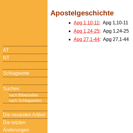
Apostelgeschichte
Apg 1,10-11
: Apg 1,10-11
Apg 1,24-25
: Apg 1,24-25
Apg 27,1-44
: Apg 27,1-44
AT
NT
Schlagworte
Suchen
nach Bibelstellen
nach Schlagworten
Die neuesten Artikel
Die letzten
Änderungen