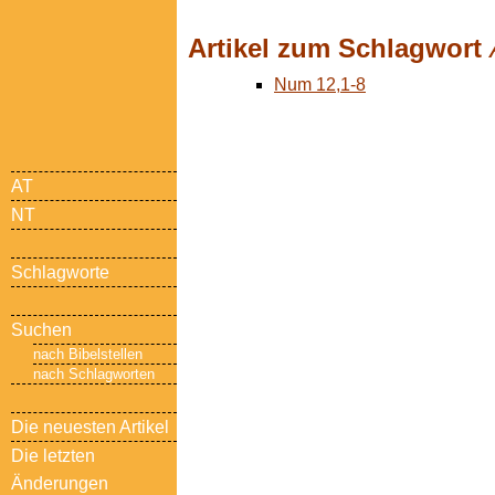
Artikel zum Schlagwort
Num 12,1-8
AT
NT
Schlagworte
Suchen
nach Bibelstellen
nach Schlagworten
Die neuesten Artikel
Die letzten
Änderungen