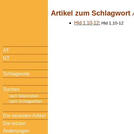
Artikel zum Schlagwort
Hld 1,10-12
;
Hld 1,10-12
AT
NT
Schlagworte
Suchen
nach Bibelstellen
nach Schlagworten
Die neuesten Artikel
Die letzten
Änderungen