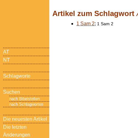
Artikel zum Schlagwort
1 Sam 2
;
1 Sam 2
AT
NT
Schlagworte
Suchen
nach Bibelstellen
nach Schlagworten
Die neuesten Artikel
Die letzten
Änderungen