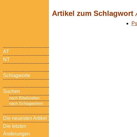
Artikel zum Schlagwort
Ps
AT
NT
Schlagworte
Suchen
nach Bibelstellen
nach Schlagworten
Die neuesten Artikel
Die letzten
Änderungen