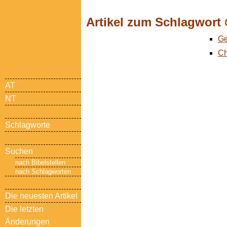
Artikel zum Schlagwort
Ge
Ch
AT
NT
Schlagworte
Suchen
nach Bibelstellen
nach Schlagworten
Die neuesten Artikel
Die letzten
Änderungen