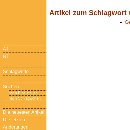
Artikel zum Schlagwort
Ge
AT
NT
Schlagworte
Suchen
nach Bibelstellen
nach Schlagworten
Die neuesten Artikel
Die letzten
Änderungen