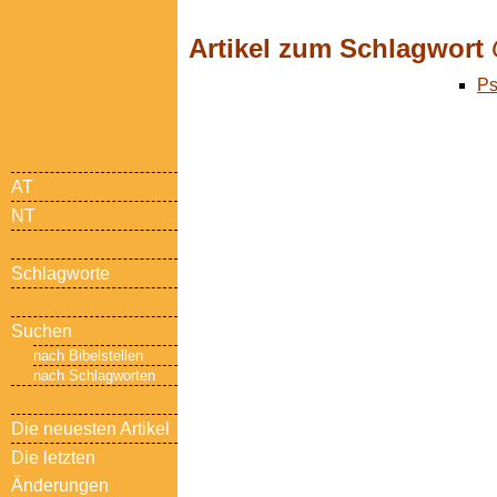
Artikel zum Schlagwort
Ps
AT
NT
Schlagworte
Suchen
nach Bibelstellen
nach Schlagworten
Die neuesten Artikel
Die letzten
Änderungen