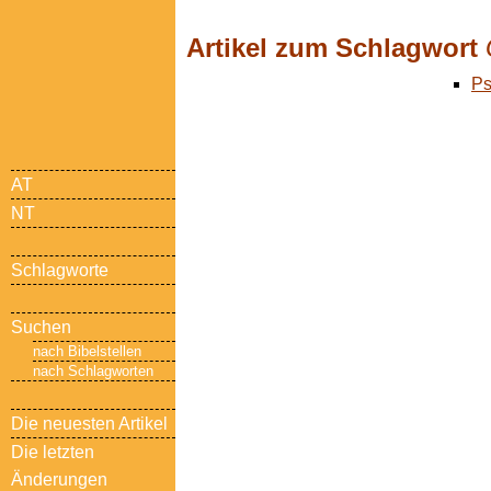
Artikel zum Schlagwort
Ps
AT
NT
Schlagworte
Suchen
nach Bibelstellen
nach Schlagworten
Die neuesten Artikel
Die letzten
Änderungen