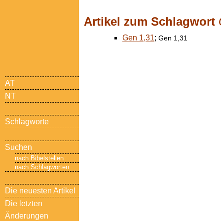
Artikel zum Schlagwort
Gen 1,31
;
Gen 1,31
AT
NT
Schlagworte
Suchen
nach Bibelstellen
nach Schlagworten
Die neuesten Artikel
Die letzten
Änderungen