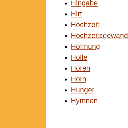
Hingabe
Hirt
Hochzeit
Hochzeitsgewand
Hoffnung
Hölle
Hören
Horn
Hunger
Hymnen