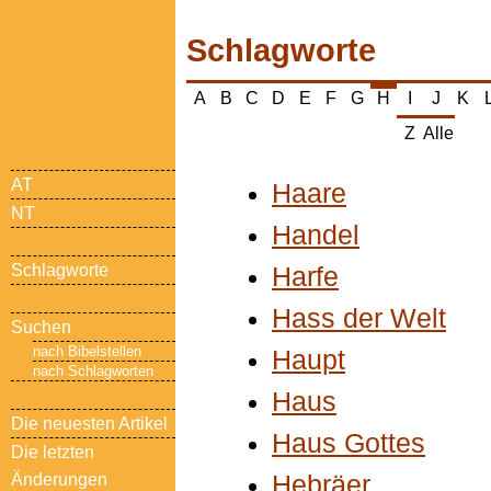
Schlagworte
A
B
C
D
E
F
G
I
J
K
H
Z
Alle
AT
Haare
NT
Handel
Schlagworte
Harfe
Hass der Welt
Suchen
nach Bibelstellen
Haupt
nach Schlagworten
Haus
Die neuesten Artikel
Haus Gottes
Die letzten
Änderungen
Hebräer