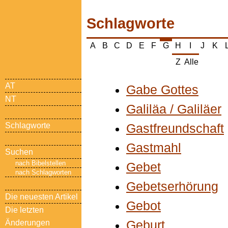
Schlagworte
A
B
C
D
E
F
H
I
J
K
G
Z
Alle
AT
Gabe Gottes
NT
Galiläa / Galiläer
Schlagworte
Gastfreundschaft
Gastmahl
Suchen
nach Bibelstellen
Gebet
nach Schlagworten
Gebetserhörung
Die neuesten Artikel
Gebot
Die letzten
Änderungen
Geburt