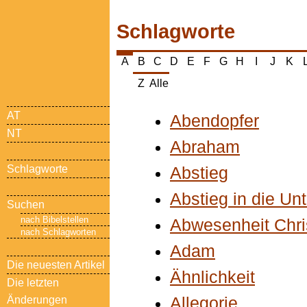
Schlagworte
B
C
D
E
F
G
H
I
J
K
A
Z
Alle
AT
Abendopfer
NT
Abraham
Schlagworte
Abstieg
Abstieg in die Unt
Suchen
nach Bibelstellen
Abwesenheit Chri
nach Schlagworten
Adam
Die neuesten Artikel
Ähnlichkeit
Die letzten
Änderungen
Allegorie