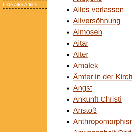
Liste aller Artikel
Alles verlassen
Allversöhnung
Almosen
Altar
Alter
Amalek
Ämter in der Kirc
Angst
Ankunft Christi
Anstoß
Anthropomorphis