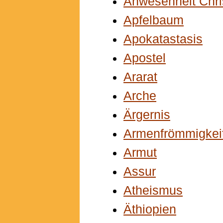
Anwesenheit Chri
Apfelbaum
Apokatastasis
Apostel
Ararat
Arche
Ärgernis
Armenfrömmigkei
Armut
Assur
Atheismus
Äthiopien